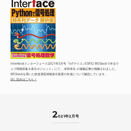
Interface(インターフェース)2021年3月号『IoTマイコンESP32 M5Stackで作るウ
ェブ情報収集＆表示ガジェット』にて、 米田幸生 の連載記事が掲載されました。
M5Stackを用いた鉄道遅延情報表示装置の作成について解説しています。
試し読みはこちら！
2
021年2月号