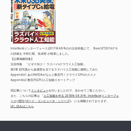
Interface(インターフェース)2017年4月号のの注目特集にて、 BeeのET2016デモ
の詳細を 中村仁昭、岩貞智 が執筆しました。
【記事掲載特集】
注目特集 「ビギナ向け！ ラズパイxクラウド人工知能」
第3章 顔写真から血液型を当てるラズパイ人工知能に挑戦してみた
Appendix1 あのNVIDAがなんと数百円！クラウドGPUのススメ
Appendix2 数百円GPU人工知能スタートアップ
同記事について
インタビュー
を行いましたので、合わせてご覧ください。
また、こちらの記事は 『
人工知能を作る 2018年 04 月号: Interface(インターフェ
ース) 増刊 (ボード・コンピュータ・シリーズ)
』 にも掲載されております。
試し読みはこちら