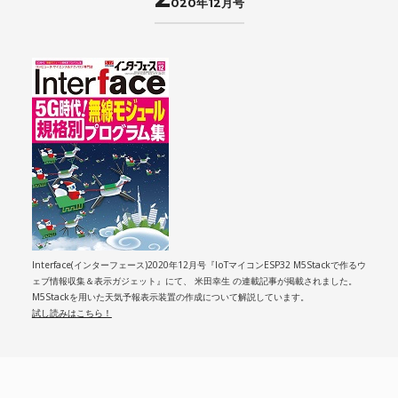
020年12月号
Interface(インターフェース)2020年12月号『IoTマイコンESP32 M5Stackで作るウ
ェブ情報収集＆表示ガジェット』にて、 米田幸生 の連載記事が掲載されました。
M5Stackを用いた天気予報表示装置の作成について解説しています。
試し読みはこちら！