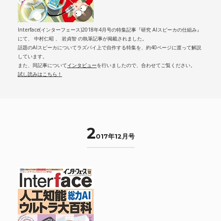
Interface(インターフェース)2018年4月号の特集記事『研究 AIスピーカの仕組み』
にて、 中村仁昭 、 岩貞智 の執筆記事が掲載されました。
話題のAIスピーカについてラズパイ上で自作する特集を、約40ページに渡って解説
しています。
また、同記事について
インタビュー
を行いましたので、合わせてご覧ください。
試し読みはこちら！
2
017年12月号