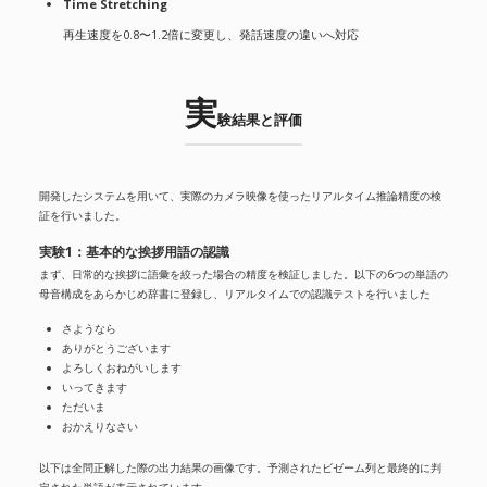
Time Stretching
再生速度を0.8〜1.2倍に変更し、発話速度の違いへ対応
実
験結果と評価
開発したシステムを用いて、実際のカメラ映像を使ったリアルタイム推論精度の検
証を行いました。
実験1：基本的な挨拶用語の認識
まず、日常的な挨拶に語彙を絞った場合の精度を検証しました。以下の6つの単語の
母音構成をあらかじめ辞書に登録し、リアルタイムでの認識テストを行いました
さようなら
ありがとうございます
よろしくおねがいします
いってきます
ただいま
おかえりなさい
以下は全問正解した際の出力結果の画像です。予測されたビゼーム列と最終的に判
定された単語が表示されています。