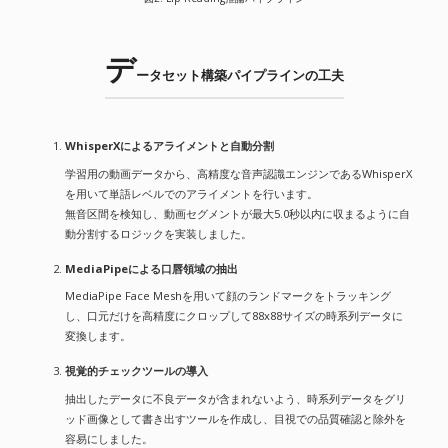
デ
ータセット構築パイプラインの工夫
WhisperXによるアライメントと自動分割
学習用の動画データから、高精度な音声認識エンジンであるWhisperX
を用いて単語レベルでのアライメントを行います。
無音区間を検知し、動画セグメントが最大5.0秒以内に収まるように自
動分割するロジックを実装しました。
MediaPipeによる口唇領域の抽出
MediaPipe Face Meshを用いて顔のランドマークをトラッキング
し、口元だけを高精度にクロップして88x88サイズの時系列データに
変換します。
視覚的チェックツールの導入
抽出したデータに不良データが含まれないよう、時系列データをグリ
ッド画像として書き出すツールを作成し、目視での品質確認と除外を
容易にしました。