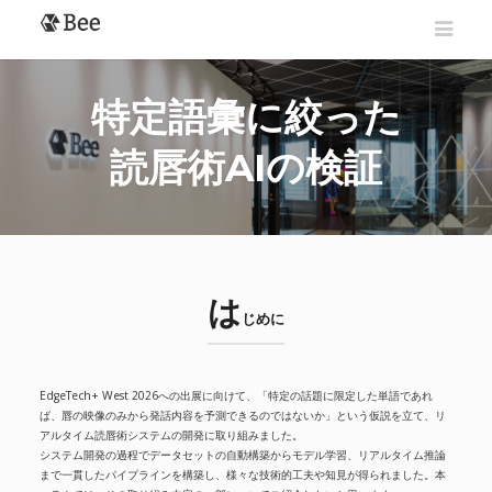
特定語彙に絞った
読唇術AIの検証
は
じめに
EdgeTech+ West 2026への出展に向けて、「特定の話題に限定した単語であれ
ば、唇の映像のみから発話内容を予測できるのではないか」という仮説を立て、リ
アルタイム読唇術システムの開発に取り組みました。
システム開発の過程でデータセットの自動構築からモデル学習、リアルタイム推論
まで一貫したパイプラインを構築し、様々な技術的工夫や知見が得られました。本