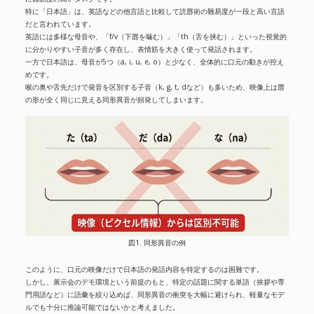
特に「日本語」は、英語などの他言語と比較して読唇術の難易度が一段と高い言語
だと言われています。
英語には多様な母音や、「f/v（下唇を噛む）」「th（舌を挟む）」といった視覚的
に分かりやすい子音が多く存在し、表情筋を大きく使って発話されます。
一方で日本語は、母音が5つ（a, i, u, e, o）と少なく、全体的に口元の動きが控え
めです。
喉の奥や舌先だけで発音を区別する子音（k, g, t, dなど）も多いため、映像上は唇
の形が全く同じに見える同形異音が頻発してしまいます。
図1. 同形異音の例
このように、口元の映像だけで日本語の発話内容を特定するのは困難です。
しかし、展示会のデモ環境という前提のもと、特定の話題に関する単語（挨拶や専
門用語など）に語彙を絞り込めば、同形異音の衝突を大幅に避けられ、軽量なモデ
ルでも十分に推論可能ではないかと考えました。