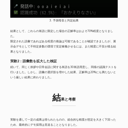
3. 予測母音と判定結果
結果として、これらの単語に限定した場合の正解率はおよそ70%程度となりまし
た。
限定された語彙であればある程度の推論は可能であることが確認できましたが、展
示会デモとして不特定多数の環境で安定稼働させるには、まだ精度に不安が残る結
果となりました。
実験2：語彙数を拡大した検証
続いて、同じく挨拶や日常会話に関する単語を30単語用意し、同様の認識テストを
行いました。しかし、語彙の選択肢を増やした結果、正解率は20%にも満たないと
いう厳しい結果に終わりました。
結
果と考察
実験を通して一定の成果は得られたものの、総合的な精度が想定を大きく下回った
ため、最終的にデモ採用は見送ることとなりました。