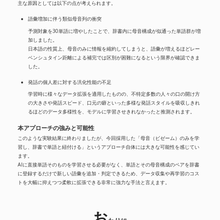
主な原因としては以下の点が考えられます。
語彙増加に伴う類似母音列の衝突
予測対象を30単語に増やしたことで、辞書内に母音構成が似通った単語群が増
加しました。
日本語の性質上、母音のみに情報を縮約してしまうと、語彙が増えるほどレー
ベンシュタイン距離による補完では区別が困難になるという限界が確認できま
した。
発話の個人差に対する汎化性能の不足
学習時に様々なデータ拡張を適用したものの、不特定多数の人々の口の開け方
の大きさや発話スピード、口元の癖といった多様な発話スタイルを吸収しきれ
るほどのデータ多様性を、モデルに学習させきれなかったと推測されます。
本アプローチの強みと可能性
このような実験結果に終わりましたが、今回採用した「母音（ビゼーム）のみを学
習し、辞書で単語と紐付ける」というアプローチ自体には大きな可能性を感じてい
ます。
AIに直接単語そのものを学習させる必要がなく、単語とその母音構成のペアを辞書
に登録するだけで新しい語彙を追加・判定できるため、データ収集や再学習のコス
トを大幅に抑えつつ柔軟に拡張できる非常に強力な手法と言えます。
お