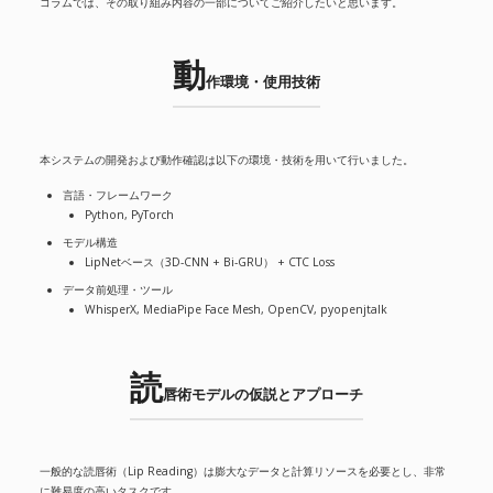
コラムでは、その取り組み内容の一部についてご紹介したいと思います。
動
作環境・使用技術
本システムの開発および動作確認は以下の環境・技術を用いて行いました。
言語・フレームワーク
Python, PyTorch
モデル構造
LipNetベース（3D-CNN + Bi-GRU） + CTC Loss
データ前処理・ツール
WhisperX, MediaPipe Face Mesh, OpenCV, pyopenjtalk
読
唇術モデルの仮説とアプローチ
一般的な読唇術（Lip Reading）は膨大なデータと計算リソースを必要とし、非常
に難易度の高いタスクです。