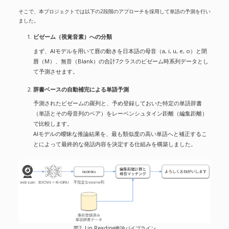
そこで、本プロジェクトでは以下の2段階のアプローチを採用して単語の予測を行い
ました。
ビゼーム（視覚音素）への分類
まず、AIモデルを用いて唇の動きを日本語の母音（a, i, u, e, o）と閉
唇（M）、無音（Blank）の合計7クラスのビゼーム時系列データとし
て予測させます。
辞書ベースの自動補完による単語予測
予測されたビゼームの羅列と、予め登録しておいた特定の単語辞書
（単語とその母音列のペア）をレーベンシュタイン距離（編集距離）
で比較します。
AIモデルの曖昧な推論結果を、最も類似度の高い単語へと補正するこ
とによって最終的な発話内容を決定する仕組みを構築しました。
図2. Lip Reading推論パイプライン