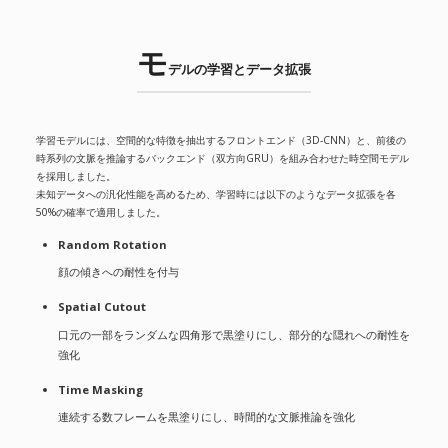
モ
デルの学習とデータ拡張
学習モデルには、空間的な特徴を抽出するフロントエンド（3D-CNN）と、前後の
時系列の文脈を推論するバックエンド（双方向GRU）を組み合わせた時空間モデル
を採用しました。
未知データへの汎化性能を高めるため、学習時には以下のようなデータ拡張を各
50%の確率で適用しました。
Random Rotation
顔の傾きへの耐性を付与
Spatial Cutout
口元の一部をランダムな四角形で黒塗りにし、部分的な隠れへの耐性を
強化
Time Masking
連続する数フレームを黒塗りにし、時間的な文脈推論を強化