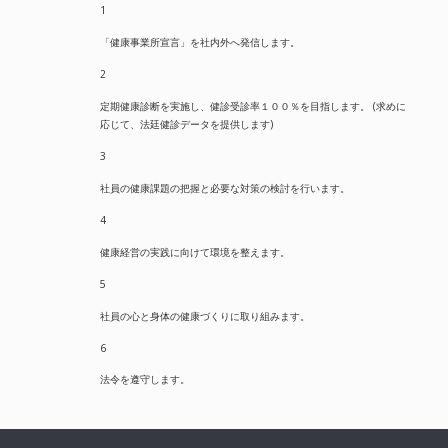
1
「健康事業所宣言」を社内外へ発信します。
2
定期健康診断を実施し、健診受診率１００％を目指します。 (求めに
応じて、法廷健診データを提供します)
3
社員の健康課題の把握と必要な対策の検討を行います。
4
健康経営の実践に向けて環境を整えます。
5
社員の心と身体の健康づくりに取り組みます。
6
法令を遵守します。