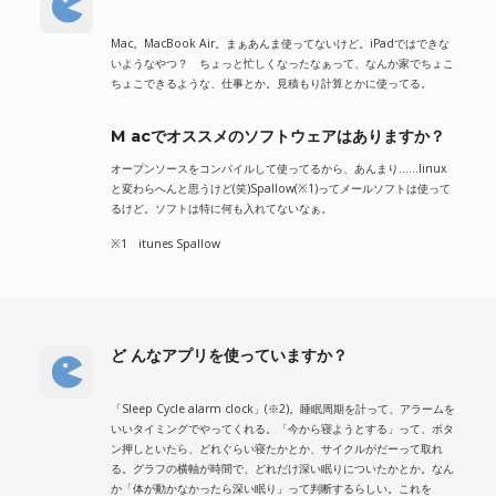
Mac。MacBook Air。まぁあんま使ってないけど。iPadではできな
いようなやつ？ ちょっと忙しくなったなぁって、なんか家でちょこ
ちょこできるような、仕事とか。見積もり計算とかに使ってる。
M acでオススメのソフトウェアはありますか？
オープンソースをコンパイルして使ってるから、あんまり……linux
と変わらへんと思うけど(笑)Spallow(※1)ってメールソフトは使って
るけど。ソフトは特に何も入れてないなぁ。
※1 itunes Spallow
ど んなアプリを使っていますか？
「Sleep Cycle alarm clock」(※2)。睡眠周期を計って、アラームを
いいタイミングでやってくれる。「今から寝ようとする」って、ボタ
ン押しといたら、どれぐらい寝たかとか、サイクルがだーって取れ
る。グラフの横軸が時間で、どれだけ深い眠りについたかとか。なん
か「体が動かなかったら深い眠り」って判断するらしい。これを