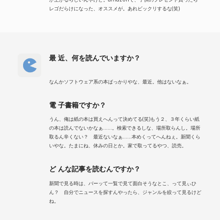
レゴだらけになった、オススメが。あれビックリするな(笑)
最 近、何を読んでいますか？
なんかソフトウェア系の本ばっかりやな、最近。他はないなぁ。
電 子書籍ですか？
うん、俺は紙の本は買えへんって決めてる(笑)もう２、３年くらい紙
の本は読んでないかなぁ……。検索できるしな、場所取らんし。場所
取るん辛くない？ 最近ないなぁ……本めくってへんねぇ。新聞くら
いやな。たまにね、休みの日とか。家で取ってるやつ、読売。
ど んな記事を読むんですか？
新聞で見る時は、バーッて一覧で見て面白そうなとこ、って見ぃひ
ん？ 自分でニュースを探すんやったら、ジャンルを絞って見るけど
ね。