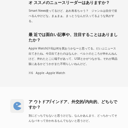
オ ススメのニュースリーダーはありますか？
Smart News使ってるけど、あれ有名ちゃう？ ジャンルは自分で並
べるんやけどな。まぁまぁ、まっとうなんが入ってるような気がす
る。
最 近では面白い記事や、注目することはありまし
たか？
Apple Watch(※6)は何を買おうかなーと思ってる。だいぶニュース
出てきたね。今日出てきたのはなんか、ベルトのところが外れんねん
けど、外れたとこに端子があって、USBとかがつながる。それが商品
版にあるかどうかがまた不明らしいねんけど。
※6 Apple –Apple Watch
ア ウトドア/インドア、外交的/内向的、どちらで
すか？
別にどっちでもないと思うけどな。なんかあんまり、どっちかってそ
んなパキって分かれるもんでもないと思うけど。