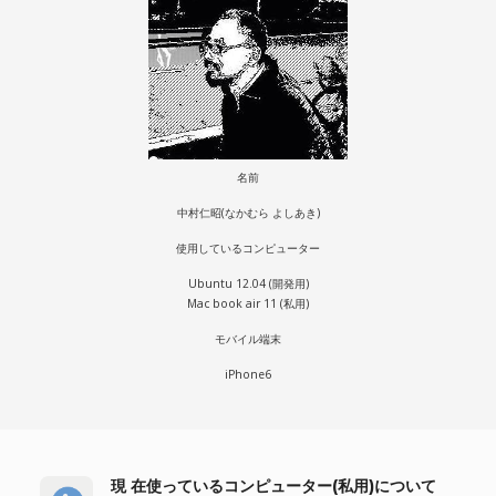
名前
中村仁昭(なかむら よしあき)
使用しているコンピューター
Ubuntu 12.04 (開発用)
Mac book air 11 (私用)
モバイル端末
iPhone6
現 在使っているコンピューター(私用)について