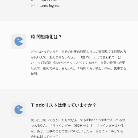
※4 itunes Ingress
時 間短縮術は？
どっちかっていうと、自分の仕事の時間より人の面倒見てる時間の方
が長いんで、あんまりないなぁ。 「助けてー」って言われて「は
い」って(笑)割り込みがバーッて入ってくるけど、自分の時間も必要
なんで、縮めてやる、みたいな。１時間くらい欲しいやん、集中する
時間。
T odoリストは使っていますか？
使ったり使ってなかったりやなぁ。でもiPhoneに標準で入ってるや
つあるやん。「リマインダー」(※5)やっけ？ リマインダーはやる
か。あと、仕事のことで思いついたりしたら、自分にメールしてる。
会社に対してピッて。