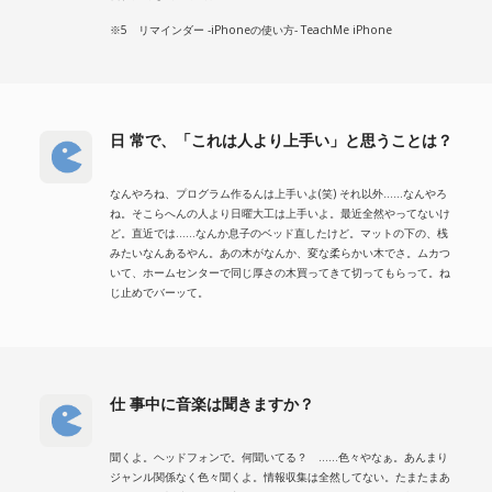
※5 リマインダー -iPhoneの使い方- TeachMe iPhone
日 常で、「これは人より上手い」と思うことは？
なんやろね、プログラム作るんは上手いよ(笑) それ以外……なんやろ
ね。そこらへんの人より日曜大工は上手いよ。最近全然やってないけ
ど。直近では……なんか息子のベッド直したけど。マットの下の、桟
みたいなんあるやん。あの木がなんか、変な柔らかい木でさ。ムカつ
いて、ホームセンターで同じ厚さの木買ってきて切ってもらって。ね
じ止めでバーッて。
仕 事中に音楽は聞きますか？
聞くよ。ヘッドフォンで。何聞いてる？ ……色々やなぁ。あんまり
ジャンル関係なく色々聞くよ。情報収集は全然してない。たまたまあ