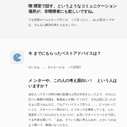
喫 煙室で話す、というようなコミュニケーション
場所が、非喫煙者にも欲しいですね。
でも休憩ルームとかって行くか、って言ったら……ねぇ(笑)ホンマや
な、そんなん解決出来たらおもしろい。
今 までにもらったベストアドバイスは？
ないなぁ……。もらえへんな、って話(笑)
メ ンターや、この人の考え面白い！ という人は
いますか？
会社入ってすぐの時の俺の直属の上司が天木さんって人で、その人に
広ーい範囲の知識を、勉強会とか開いてくれて、それは役に立ったか
なぁと思うねんけど。でもアドバイスって言うと……。どっちかって
いうと、マネージャー系のやつ。どうやって仕事取ってくる、とか。
直接言ってくれたわけじゃないけど、お互いマネージャーとかで話し
てる中身を聞いて、「ああ、そういう風に考えんねや」とかいうのは
よく聞いて、勉強になったなと。