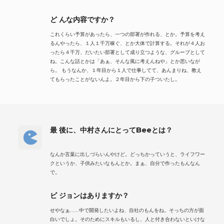
ど んな内容ですか？
これくらい予算があったら、一つの部署が作れる、とか。予算を考え
るんやったら、１人１千万稼ぐ、とか大体で計算する。それが４人お
ったら４千万、だいたい部署として成り立つような、グループとして
ね。こんな話とかは「あぁ、そんな風に考えんねや」とか思いなが
ら。 もうなんか、１年目から１人で仕事してて、あんまりね、教え
てもらったことがないんよ。２年目から下の子ついたし。
最 後に、中村さんにとってBeeとは？
なんか言葉に出しづらいんやけど。どっちかっていうと、ライフワー
クというか、子供みたいなもんとか。まぁ、自分で作ったもんなん
で。
ビ ジョンはありますか？
せやなぁ……中で開発したいよね、自社のもんをね。そっちの方が面
白いでしょ。そのためにスキルもいるし、人と付き合わないといけな