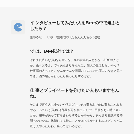
イ ンタビューしてみたい人をBeeの中で選ぶと
したら？
誰やろな……いや、塩路に聞いたらええんちゃう(笑)
で は、Bee以外では？
それまた広いな(笑)なんやろな、今の職場の人とかな。ADCの人と
か、色々おるよ。でもあんまりそんなに、個人の話はしないやん？
仕事場の人ってさ。なんかそんな話聞いてみるのも面白いなぁと思っ
てさ。酒の場とか行ったら喋ったりするけど。
仕 事とプライベートを分けたい人もいますもん
ね。
そこまで言う人も少ないやろけど……それ喋るより他に喋ることある
やろ、っていう(笑)今は部屋が分かれてるんで。用事がある時に来る
とか、用事があって打ち合わせするとかやから、あんまり雑談する時
間もないなぁ。休憩してる時に、とかはあるかもしれんけど。タバコ
吸う人やったらね、喋ってはいるけど。