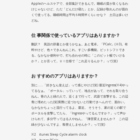
Appleのヘルスケアで、全部集計できるんで。睡眠の質が良くなるわ
けじゃないけど、ただ「どんだけ寝た」とか、記録が取れんのが面白
くて使ってる。睡眠時間は平均５時間半くらいかな？ 土日は多いけ
どね。
仕 事関係で使っているアプリはありますか？
翻訳？ 英語の辞書とか使うかなぁ。あと電卓。「PCalc」(※3)。有
料やけど、色々できんねんこれ。すごい多機能。ビットシフトでき
る。なかなか便利やで。打ち合わせの時に「このビット幅でいける
か？」とか言って。ＵＩ仕様で「これ足りるんか？」って(笑)
お すすめのアプリはありますか？
別に……「好きなん使えば」って感じやけど(笑) 最近Ingress(※4)やっ
てるなぁ。「ポータル」っていって、地点があって、それを取り合う
ねん。青の人と緑の人で。近くまで行って、武器で攻撃する。この辺
青に埋めたった(笑)実際に近づかないと行動できへんので、面白い。
なかなかちょっと流行ってるよ、最近。 そうそう、家の近くの駅で
ポータルを攻撃してたら、「Ingressやってるんですか？」って声か
けられて、多分守ってはる人やねん。「陣営変えませんか？ この辺
緑が少ないんですよ、鞍替えしませんか？」って(笑)
※2 itunes Sleep Cycle alarm clock
※3 itunes PCalc