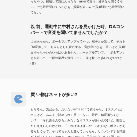
ったやつ。視聴して気に入ったらiTunesで買う。好きなん聞くぐら
い。でも最近聞いてへんなぁ、質問が多いんで(笑)通勤中も最近聞い
てない。
以 前、通勤中に中村さんを見かけた時、DAコン
バートで音楽を聞いてませんでしたか？
１回あったな。ポータブルアンプってやつ。端子とか出して、それを
DA変換して、ちゃんとした音にする。音は良いなぁ、重いけど(笑)最
近小っちゃいのいっぱいあるやん。ポータブルアンプ、「ポタアン」
とか言って、一部の業界で流行ってる。俺は持って歩いてないけど
(笑)
買 い物はネットが多い?
もちろん。楽だから。だいたいamazonで買うかな。オススメとか
出るけど、あんまり勧められて買ってない、最近。精度落ちてな
い？ 「それ要らんやろ」みたいなオススメが多いんやけど。整理し
たらええらしいけどね。「これは俺は嫌いや」みたいな。ボタンがあ
るらしくって、それでちゃんと選んでいったら、リコメンドする精度
が上がるらしいんやけど。amazonで、子供のプレゼント買ったら